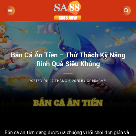
Skip
to
content
Bắn Cá Ăn Tiền – Thử Thách Kỹ Năng
Rinh Quà Siêu Khủng
POSTED ON
17 THÁNG 6, 2025
BY
ODRRACHEL
Bắn cá ăn tiền
đang được ưa chuộng vì lối chơi đơn giản và