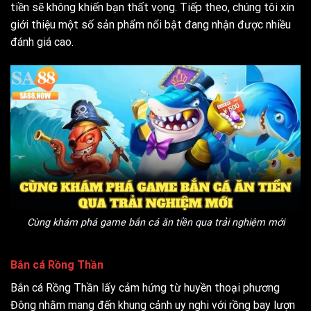
tiền sẽ không khiến bạn thất vọng. Tiếp theo, chúng tôi xin
giới thiệu một số sản phẩm nổi bật đang nhận được nhiều
đánh giá cao.
Cùng khám phá game bắn cá ăn tiền qua trải nghiệm mới
Bắn cá Rồng Thần
Bắn cá Rồng Thần lấy cảm hứng từ huyền thoại phương
Đông nhằm mang đến khung cảnh uy nghi với rồng bay lượn