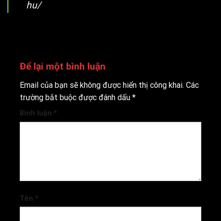
hu/
Để lại một bình luận
Email của bạn sẽ không được hiển thị công khai.
Các
trường bắt buộc được đánh dấu
*
Bình luận
*
Tên
*