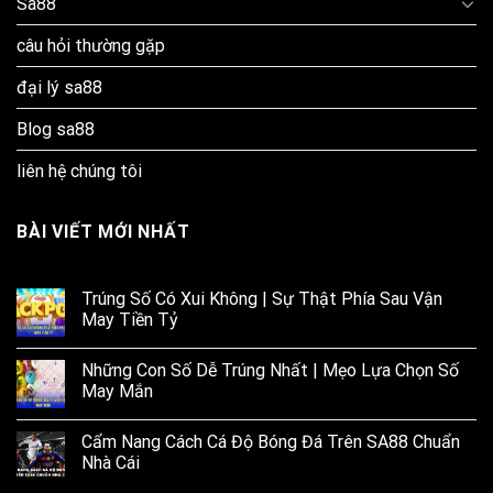
Sa88
câu hỏi thường gặp
đại lý sa88
Blog sa88
liên hệ chúng tôi
BÀI VIẾT MỚI NHẤT
Trúng Số Có Xui Không | Sự Thật Phía Sau Vận
May Tiền Tỷ
Những Con Số Dễ Trúng Nhất | Mẹo Lựa Chọn Số
May Mắn
Cẩm Nang Cách Cá Độ Bóng Đá Trên SA88 Chuẩn
Nhà Cái