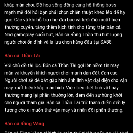
khắp màn chơi. Đồ họa sống động cùng hệ thống boss
mạnh mẽ đòi hỏi bạn phải chọn chiến thuật khéo léo để hạ
gục. Các vũ khí hỗ trợ như đại bác và lưới điện xuất hiện
thường xuyên, tăng thêm kịch tính cho từng trận bắn cá.
Nhờ gameplay cuốn hút, Bắn cá Rồng Thần thu hút lượng
người chơi ổn định và là lựa chọn hàng đầu tại SA88.
Bắn cá Thần Tài
Với chủ đề tài lộc, Bắn cá Thần Tài gợi lên niềm tin may
mắn và khuyến khích người chơi mạnh dạn đặt đạn cao.
Người chơi sẽ dễ bắt gặp hình ảnh linh vật đại diện cho vận
may xuất hiện khắp màn hình. Việc tiêu diệt linh vật này
thường mang lại phần thưởng lớn, đem đến sự hứng khởi
cho người tham gia. Bắn cá Thần Tài trở thành điểm đến lý
tưởng cho ai muốn thử vận may và nhân đôi phần thưởng.
Bắn cá Rồng Vàng